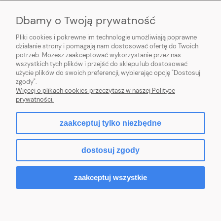
MOJE KONTO
Dbamy o Twoją prywatność
PŁATNOŚCI I DOSTAWA
Pliki cookies i pokrewne im technologie umożliwiają poprawne
działanie strony i pomagają nam dostosować ofertę do Twoich
potrzeb. Możesz zaakceptować wykorzystanie przez nas
INFORMACJE
wszystkich tych plików i przejść do sklepu lub dostosować
użycie plików do swoich preferencji, wybierając opcję "Dostosuj
O NAS
zgody".
Więcej o plikach cookies przeczytasz w naszej Polityce
prywatności.
zaakceptuj tylko niezbędne
pokaż pełną wersję strony
dostosuj zgody
Sklep internetowy Shoper.pl
zaakceptuj wszystkie