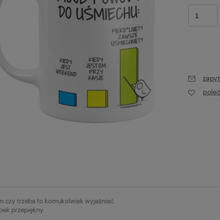
zapyt
pole
m czy trzeba to komukolwiek wyjaśniać.
ek przepiękny.