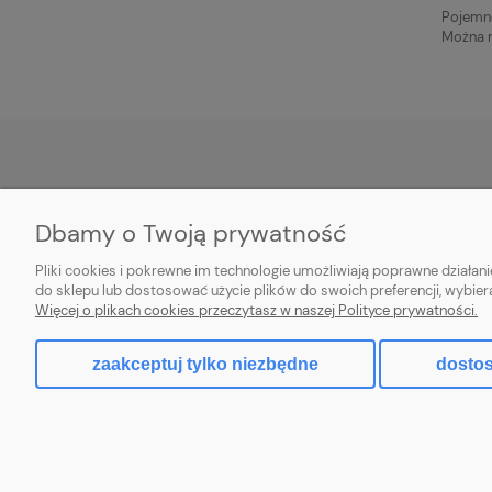
Pojemn
Można 
POMOC
MOJE KONTO
Dbamy o Twoją prywatność
Zwroty i reklamacje
Twoje zamówienia
Pliki cookies i pokrewne im technologie umożliwiają poprawne działa
Regulamin
Ustawienia konta
do sklepu lub dostosować użycie plików do swoich preferencji, wybier
Więcej o plikach cookies przeczytasz w naszej Polityce prywatności.
Przechowalnia
zaakceptuj tylko niezbędne
dostos