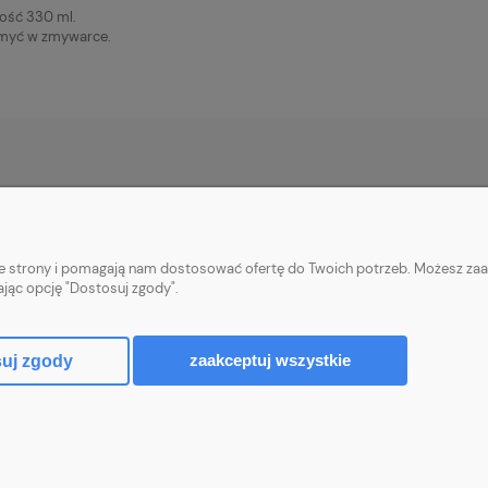
ość 330 ml.
myć w zmywarce.
PŁATNOŚCI I DOSTAWA
INFORMACJE
Formy płatności
Polityka prywatn
nie strony i pomagają nam dostosować ofertę do Twoich potrzeb. Możesz zaa
Czas i koszty dostawy
ając opcję "Dostosuj zgody".
Czas realizacji zamówienia
zaakceptuj wszystkie
uj zgody
Sklep internetowy Shoper.pl