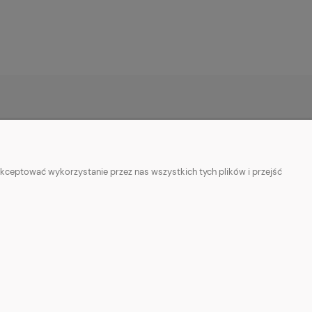
O NAS
ości
Kontakt i dane firmy
kceptować wykorzystanie przez nas wszystkich tych plików i przejść