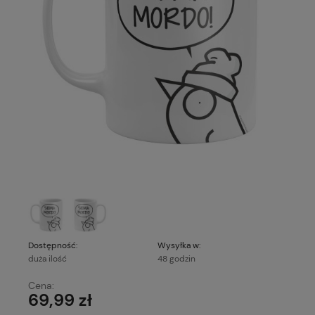
Dostępność:
Wysyłka w:
duża ilość
48 godzin
Cena:
69,99 zł