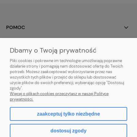
POMOC
MOJE KONTO
Dbamy o Twoją prywatność
PŁATNOŚCI I DOSTAWA
Pliki cookies i pokrewne im technologie umożliwiają poprawne
działanie strony i pomagają nam dostosować ofertę do Twoich
potrzeb. Możesz zaakceptować wykorzystanie przez nas
INFORMACJE
wszystkich tych plików i przejść do sklepu lub dostosować
użycie plików do swoich preferencji, wybierając opcję "Dostosuj
O NAS
zgody".
Więcej o plikach cookies przeczytasz w naszej Polityce
prywatności.
zaakceptuj tylko niezbędne
pokaż pełną wersję strony
dostosuj zgody